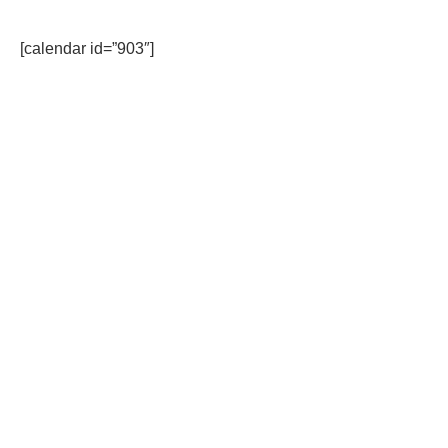
[calendar id=”903″]